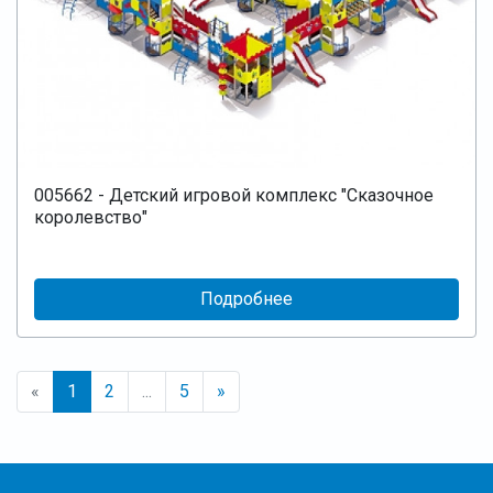
005662 - Детский игровой комплекс "Сказочное
королевство"
Подробнее
«
1
2
...
5
»