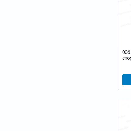
006
спо