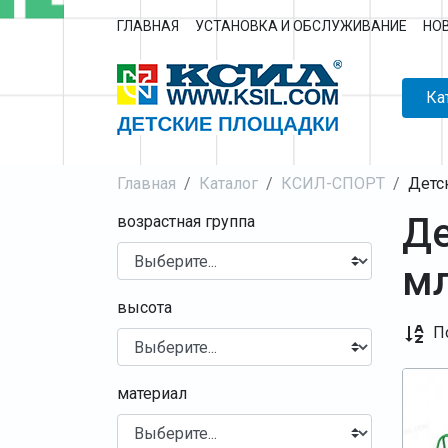
ГЛАВНАЯ
УСТАНОВКА И ОБСЛУЖИВАНИЕ
НО
Ка
Главная
Каталог
КСИЛ-СПОРТ
Детс
Де
возрастная группа
мл
высота
П
материал