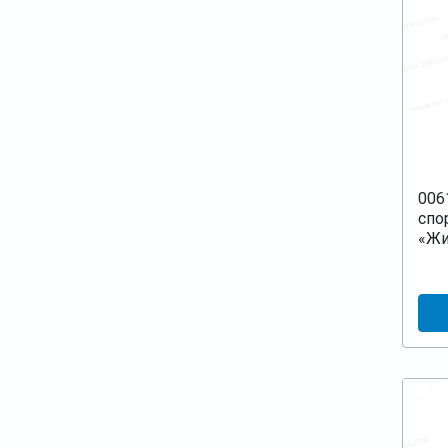
006
спо
«Жи