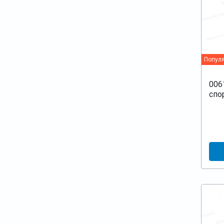
Попул
006
спо