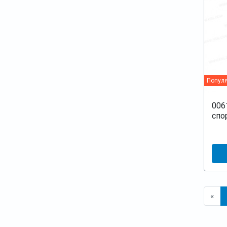
Попул
006
спо
«