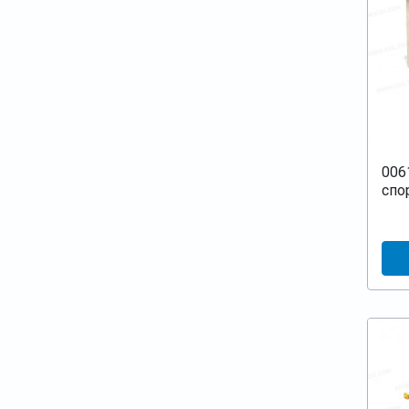
006
спо