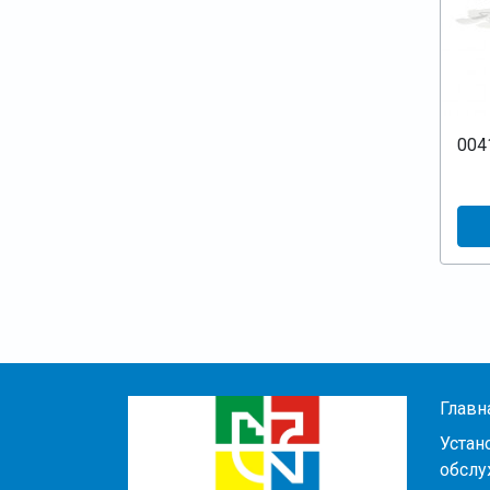
004
Главн
Устан
обслу