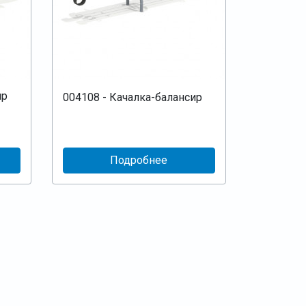
ир
004108 - Качалка-балансир
Подробнее