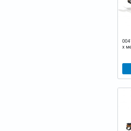
004
х м