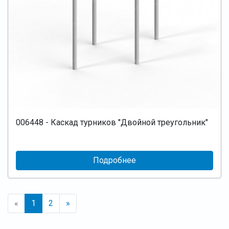
006448 - Каскад турников "Двойной треугольник"
Подробнее
«
1
2
»