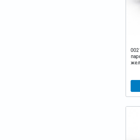
002
пар
жел