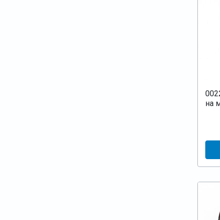
002
на 