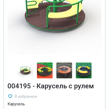
004195 - Карусель с рулем
В избранное
Карусель