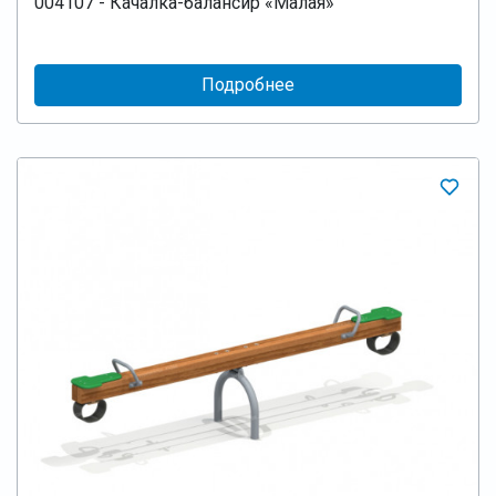
004107 - Качалка-балансир «Малая»
Подробнее