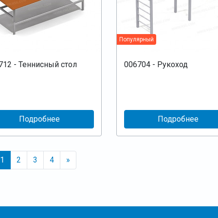
Популярный
712 - Теннисный стол
006704 - Рукоход
Подробнее
Подробнее
1
2
3
4
»