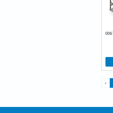
006
«