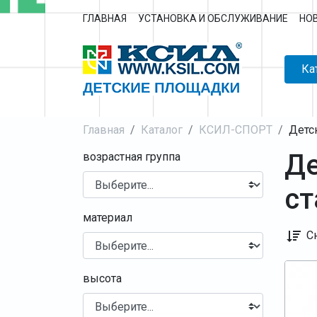
ГЛАВНАЯ
УСТАНОВКА И ОБСЛУЖИВАНИЕ
НО
Ка
Главная
Каталог
КСИЛ-СПОРТ
Детс
Де
возрастная группа
ст
материал
С
высота