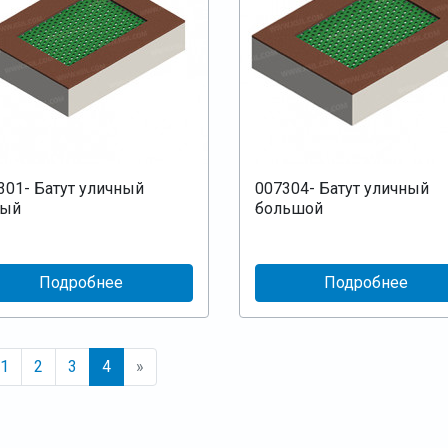
301- Батут уличный
007304- Батут уличный
лый
большой
Подробнее
Подробнее
1
2
3
4
»