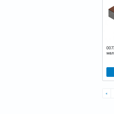
007
ма
«