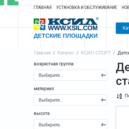
ГЛАВНАЯ
УСТАНОВКА И ОБСЛУЖИВАНИЕ
НО
Ка
Главная
Каталог
КСИЛ-СПОРТ
Детс
Де
возрастная группа
ст
материал
П
высота