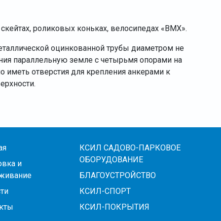
 скейтах, роликовых коньках, велосипедах «BMX».
еталлической оцинкованной трубы диаметром не
ания параллельную земле с четырьмя опорами на
о иметь отверстия для крепления анкерами к
ерхности.
ая
КСИЛ САДОВО-ПАРКОВОЕ
ОБОРУДОВАНИЕ
овка и
живание
БЛАГОУСТРОЙСТВО
ти
КСИЛ-СПОРТ
кты
КСИЛ-ПОКРЫТИЯ