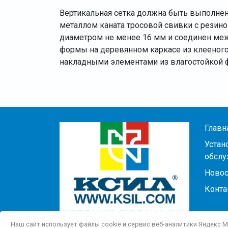
Вертикальная сетка должна быть выполнен
металлом каната тросовой свивки с резин
диаметром не менее 16 мм и соединен ме
формы на деревянном каркасе из клееного
накладными элементами из влагостойкой 
Главн
Устан
обслу
Новос
Конта
Наш сайт использует файлы cookie и сервис веб-аналитики Яндекс 