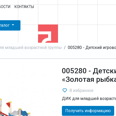
ВОСТИ
КОНТАКТЫ
талог
ля младшей возрастной группы
005280 - Детский игров
005280 - Детск
«Золотая рыбк
В избранное
ДИК для младшей возраст
Получить информацию