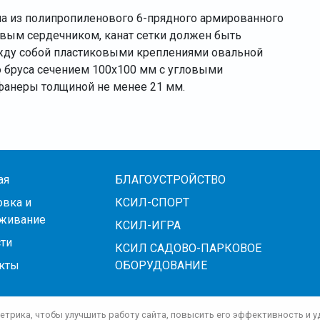
а из полипропиленового 6-прядного армированного
овым сердечником, канат сетки должен быть
жду собой пластиковыми креплениями овальной
 бруса сечением 100х100 мм с угловыми
фанеры толщиной не менее 21 мм.
ая
БЛАГОУСТРОЙСТВО
овка и
КСИЛ-СПОРТ
живание
КСИЛ-ИГРА
ти
КСИЛ САДОВО-ПАРКОВОЕ
кты
ОБОРУДОВАНИЕ
Метрика, чтобы улучшить работу сайта, повысить его эффективность и