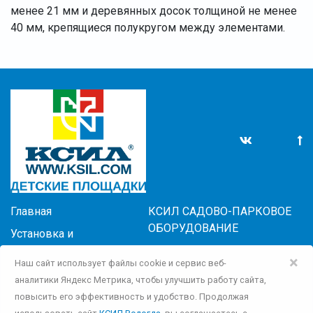
менее 21 мм и деревянных досок толщиной не менее
40 мм, крепящиеся полукругом между элементами.
Главная
КСИЛ САДОВО-ПАРКОВОЕ
ОБОРУДОВАНИЕ
Установка и
обслуживание
КСИЛ-СПОРТ
×
Наш сайт использует файлы cookie и сервис веб-
Новости
КСИЛ-ПОКРЫТИЯ
аналитики Яндекс Метрика, чтобы улучшить работу сайта,
Контакты
КСИЛ-ИГРА
повысить его эффективность и удобство. Продолжая