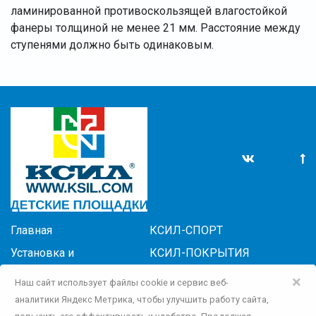
ламинированной противоскользящей влагостойкой
фанеры толщиной не менее 21 мм. Расстояние между
ступенями должно быть одинаковым.
Главная
КСИЛ-СПОРТ
Установка и
КСИЛ-ПОКРЫТИЯ
обслуживание
БЛАГОУСТРОЙСТВО
×
Наш сайт использует файлы cookie и сервис веб-
Новости
КСИЛ САДОВО-ПАРКОВОЕ
аналитики Яндекс Метрика, чтобы улучшить работу сайта,
Контакты
ОБОРУДОВАНИЕ