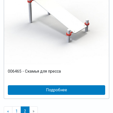
006465 - Скамья для пресса
Подробнее
«
1
2
»