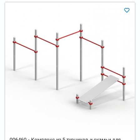
006460 - Комплекс из 5 турников и скамьи для